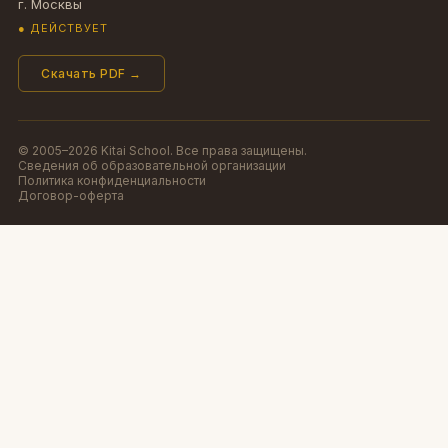
г. Москвы
● ДЕЙСТВУЕТ
Скачать PDF →
© 2005–2026 Kitai School. Все права защищены.
Сведения об образовательной организации
Политика конфиденциальности
Договор-оферта