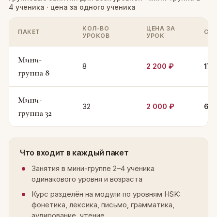
4 ученика · цена за одного ученика
КОЛ-ВО
ЦЕНА ЗА
ПАКЕТ
СТ
УРОКОВ
УРОК
Мини-
8
2 200 ₽
17 
группа 8
Мини-
32
2 000 ₽
64 
группа 32
Что входит в каждый пакет
Занятия в мини-группе 2–4 ученика
одинакового уровня и возраста
Курс разделён на модули по уровням HSK:
фонетика, лексика, письмо, грамматика,
аудирование, чтение