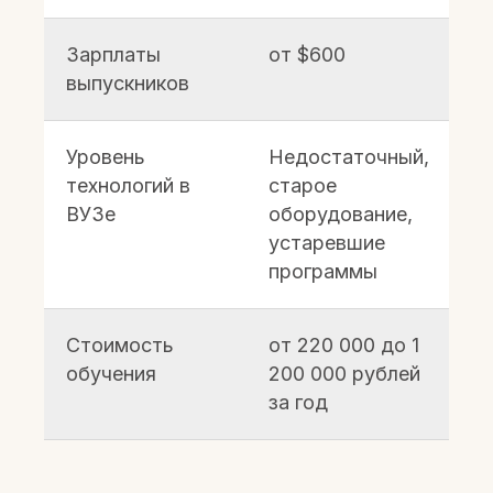
Зарплаты
от $600
о
выпускников
$
Уровень
Недостаточный,
В
технологий в
старое
н
ВУЗе
оборудование,
о
устаревшие
и
программы
Стоимость
от 220 000 до 1
Б
обучения
200 000 рублей
г
за год