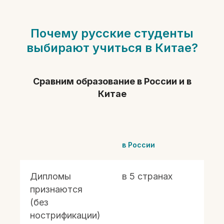
Почему русские студенты
выбирают учиться в Китае?
Сравним образование в России и в
Китае
в России
в
Дипломы
в 5 странах
в
признаются
(без
нострификации)