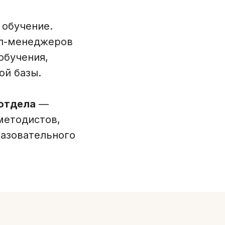
 обучение.
оп-менеджеров
обучения,
ой базы.
отдела
—
методистов,
разовательного