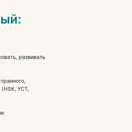
рый:
овать, развивать
странного,
 (HSK, YCT,
ли