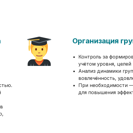
а
Организация гру
Контроль за формиров
учётом уровня, целей 
Анализ динамики груп
вовлечённость, удовл
стью.
При необходимости —
й
для повышения эффек
 в
ю,