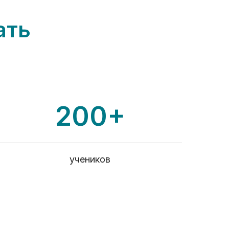
ать
200+
учеников