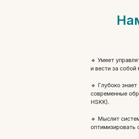
Нам
🔹 Умеет управля
и вести за собой
🔹 Глубоко знает
современные обр
HSKK).
🔹 Мыслит систе
оптимизировать 