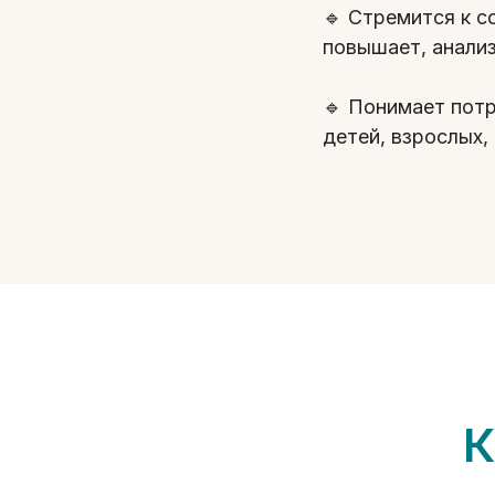
🔹 Стремится к с
повышает, анализ
🔹 Понимает пот
детей, взрослых,
К