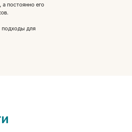
 а постоянно его
ков.
ь подходы для
ти